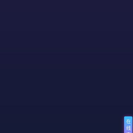
业团队严阵以待，凭借扎实专业