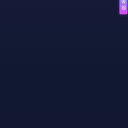
运营效率。
为企业创造更多价值。